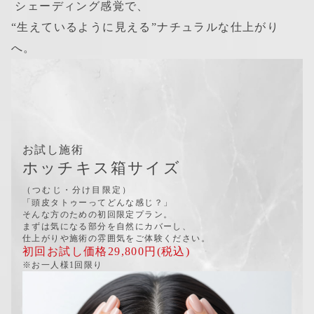
 シェーディング感覚で、
“生えているように見える”
ナチュラルな仕上がり
へ。
お試し施術
ホッチキス箱サイズ
（つむじ・分け目限定）
「頭皮タトゥーってどんな感じ？」
そんな方のための初回限定プラン。
まずは気になる部分を自然にカバーし、
仕上がりや施術の雰囲気をご体験ください。
初回お試し価格
29,800円
(税込)
※お一人様1回限り