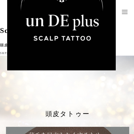
Scalp ink
頭皮タトゥー
SMP薄毛治療
出血なし
麻酔なし
ダウンタイムなし
MRI検査OK
分割支払いOK
＞
頭皮タトゥー
頭皮タトゥー